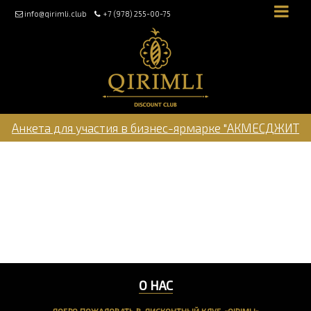
info@qirimli.club
+7 (978) 255-00-75
Анкета для участия в бизнес-ярмарке "АКМЕСДЖИТ
2022"
Объединяйтесь в
дисконтный клуб
«Qırımlı»
О НАС
ДОБРО ПОЖАЛОВАТЬ В ДИСКОНТНЫЙ КЛУБ «QIRIMLI»