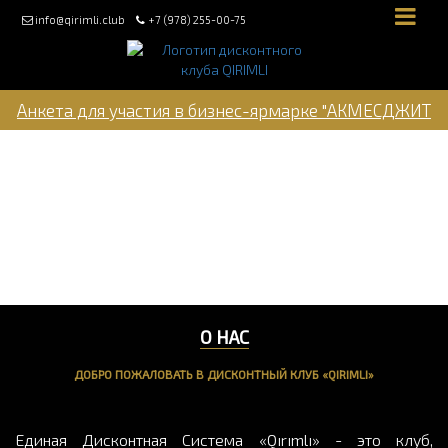
info@qirimli.club
+7 (978) 255-00-75
Анкета для участия в бизнес-ярмарке "АКМЕСДЖИТ
2022"
Объединяйтесь в
дисконтный клуб
«Qırımlı»
О НАС
ДОБРО ПОЖАЛОВАТЬ В ДИСКОНТНЫЙ КЛУБ «QIRIMLI»
Единая Дисконтная Система «Qırımlı» - это клуб,